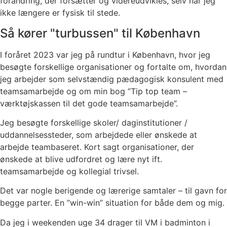
forandring, der forsætter og videreudvikles, selv når jeg
ikke længere er fysisk til stede.
Så kører "turbussen" til København
I foråret 2023 var jeg på rundtur i København, hvor jeg
besøgte forskellige organisationer og fortalte om, hvordan
jeg arbejder som selvstændig pædagogisk konsulent med
teamsamarbejde og om min bog ”Tip top team –
værktøjskassen til det gode teamsamarbejde”.
Jeg besøgte forskellige skoler/ daginstitutioner /
uddannelsessteder, som arbejdede eller ønskede at
arbejde teambaseret. Kort sagt organisationer, der
ønskede at blive udfordret og lære nyt ift.
teamsamarbejde og kollegial trivsel.
Det var nogle berigende og lærerige samtaler – til gavn for
begge parter. En ”win-win” situation for både dem og mig.
Da jeg i weekenden uge 34 drager til VM i badminton i