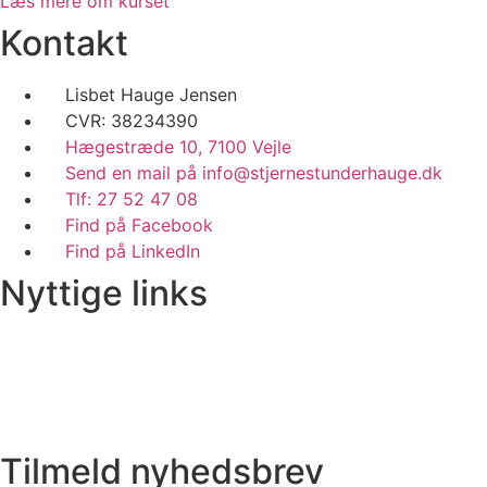
Læs mere om kurset
Kontakt
Lisbet Hauge Jensen
CVR: 38234390
Hægestræde 10, 7100 Vejle
Send en mail på info@stjernestunderhauge.dk
Tlf: 27 52 47 08
Find på Facebook
Find på LinkedIn
Nyttige links
Privatlivspolitik
Handelsbetingelser
Om Stjernestunderhauge
Udtalelser
Tilmeld nyhedsbrev